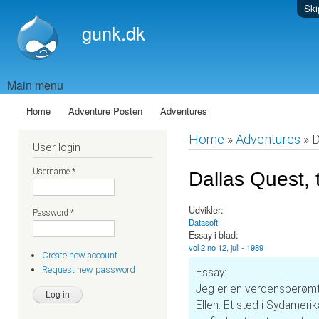
Ski
gunk.dk
Main menu
Home
Adventure Posten
Adventures
Home
»
Adventures
»
D
User login
Username
*
Dallas Quest, 
Udvikler:
Password
*
Datasoft
Essay i blad:
vol 2 no 12, juli - 1989
Create new account
Request new password
Essay:
Jeg er en verdensberømt d
Ellen. Et sted i Sydamerik