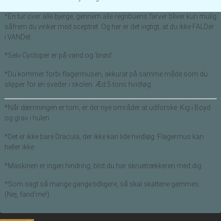
*En tur over alle bjerge, gennem alle regnbuens farver bliver kun mulig
såfrem du vinker med sceptret. Og her er det vigtigt, at du ikke FALDer
i VANDet.
*Selv Cycloper er på vand og 'brød'.
*Du kommer forbi flagermusen, akkurat på samme måde som du
slipper for en sveder i skolen. Æd 5 tons hvidløg.
*Når dæmningen er tom, er der nye områder at udforske. Kig i Boyd
og grav i hulen.
*Det er ikke bare Dracula, der ikke kan lide hvidløg. Flagermus kan
heller ikke.
*Maskinen er ingen hindring, blot du har skruetrækkeren med dig.
*Som sagt så mange gange tidligere, så skal skattene gemmes...
(Nej, fand'me!)