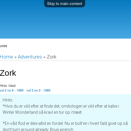
Skip to main content
ures
Home
»
Adventures
»
Zork
Zork
Hints i blad:
vol 2 no 8 - 1989
vol 3 no 3 - 1989
Hints:
*Hvis du er vild efter at finde det, ornitologen er vild efter at købe i
Winter Wonderland så kravl en tur op i træet.
*En våd flod er ikke altid en fordel. Nu er bolt'en i hvert fald givet op så
don't turn around already. Brug wrench.