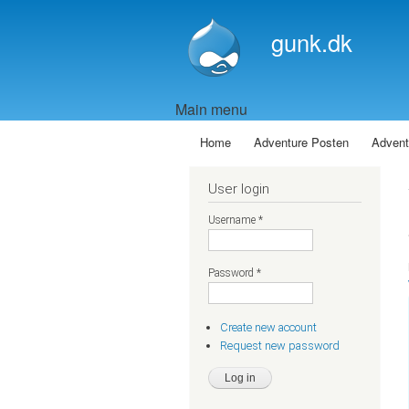
gunk.dk
Main menu
Home
Adventure Posten
Advent
User login
Username
*
Password
*
Create new account
Request new password